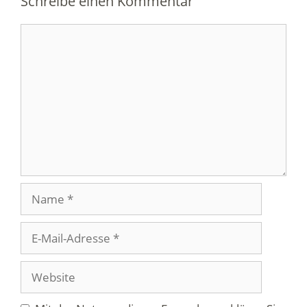
Schreibe einen Kommentar
Kommentar
Name
E-
Mail-
Adresse
Website