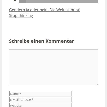
Gendern ja oder nein: Die Welt ist bunt!
Stop thinking
Schreibe einen Kommentar
Kommentar
Name
E-
Mail-
Website
Adresse