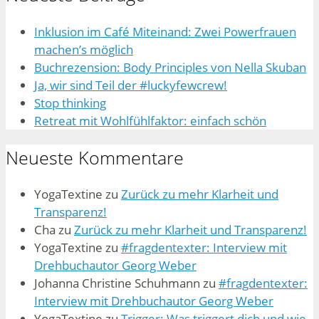
Inklusion im Café Miteinand: Zwei Powerfrauen
machen’s möglich
Buchrezension: Body Principles von Nella Skuban
Ja, wir sind Teil der #luckyfewcrew!
Stop thinking
Retreat mit Wohlfühlfaktor: einfach schön
Neueste Kommentare
YogaTextine
zu
Zurück zu mehr Klarheit und
Transparenz!
Cha
zu
Zurück zu mehr Klarheit und Transparenz!
YogaTextine
zu
#fragdentexter: Interview mit
Drehbuchautor Georg Weber
Johanna Christine Schuhmann
zu
#fragdentexter:
Interview mit Drehbuchautor Georg Weber
YogaTextine
zu
Trigger: Was triggert dich und wie